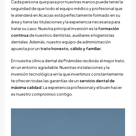
Cada persona que pasa por nuestras manos puede tener la
seguridad de que todo el equipo médico y profesional que
le atenderá en Acacias está perfectamente formado en su
área y tiene las titulaciones y la experiencia necesaria para
tratar su caso. Nuestra principal inversión es la
formación
continua
de nuestros dentistas, auxiliares e higienistas
dentales. Además, nuestro equipo de administración
apuesta por un
trato honesto, cálido y familiar.
En nuestra clínica dental de Pirámides recibirás el mejor trato,
en un entorno agradable. Nuestras instalaciones y la
inversión tecnológica en la que invertimos constantemente
te ofrecen todas las garantías de un
servicio dental de
máxima calidad
. La experiencia profesional y el buen hacer
es nuestro compromiso contigo.