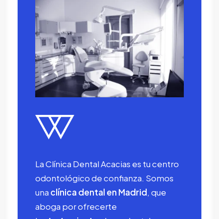
La Clínica Dental Acacias es tu centro
odontológico de confianza. Somos
una
clínica dental en Madrid
, que
aboga por ofrecerte