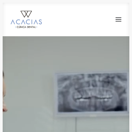
LA CLÍNICA
INVISALIGN
IMPLANTES DENTALES
ODONTOPEDIATRÍA
ESTÉTICA DENTAL
CIRUGÍA ORAL
PERIODONCIA
¡PROMOS!
CONTACTO