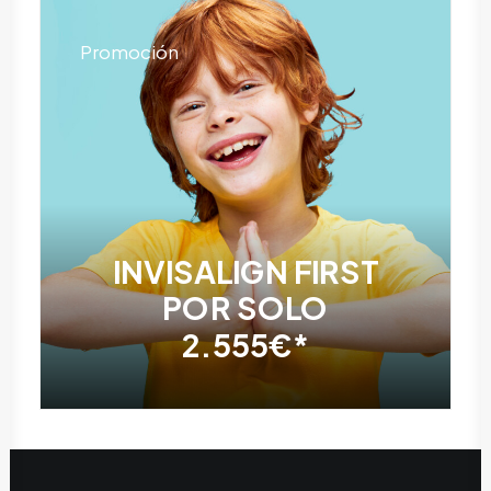
Promoción
INVISALIGN FIRST
POR SOLO
2.555€*