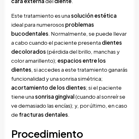
cara
externa
del
diente
.
Este tratamiento es una
solución estética
ideal para numerosos
problemas
bucodentales
. Normalmente, se puede llevar
a cabo cuando el paciente presenta
dientes
decolorados
(pérdida del brillo, manchas y
color amarillento);
espacios entre los
dientes
, si accedes a este tratamiento ganarás
funcionalidad y una sonrisa simétrica;
acortamiento de los dientes
; si el paciente
tiene una
sonrisa
gingival
(cuando al sonreír se
ve demasiado las encías); y, por último, en caso
de
fracturas
dentales
.
Procedimiento