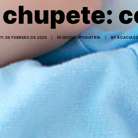
 chupete: 
11 DE FEBRERO DE 2020
|
IN
ODONTOPEDIATRÍA
|
BY
ACACIAS