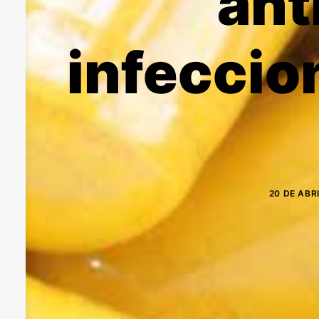
ant
infeccio
20 DE ABR