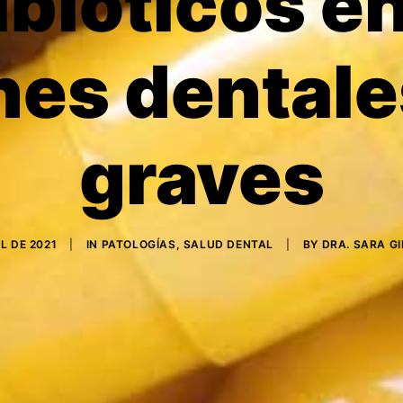
ibióticos en
nes dental
graves
IL DE 2021
|
IN
PATOLOGÍAS
,
SALUD DENTAL
|
BY
DRA. SARA G