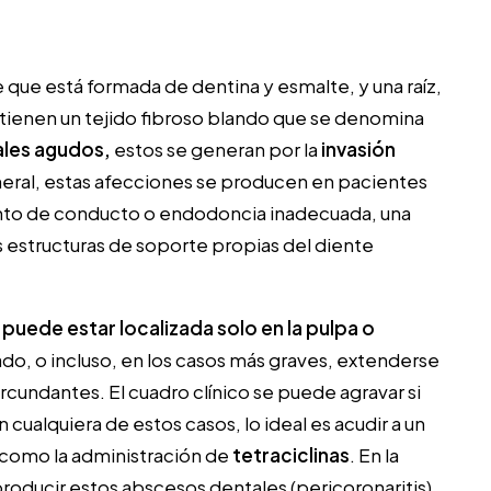
e
que está formada de dentina y esmalte, y una raíz,
ntienen un tejido fibroso blando que se denomina
les agudos,
estos se generan por la
invasión
eneral, estas afecciones se producen en pacientes
nto de conducto o endodoncia inadecuada, una
s estructuras de soporte propias del diente
n
puede estar localizada solo en la pulpa o
tado, o incluso, en los casos más graves, extenderse
ircundantes. El cuadro clínico se puede agravar si
n cualquiera de estos casos, lo ideal es acudir a un
 como la administración de
tetraciclinas
. En la
oducir estos abscesos dentales (pericoronaritis).