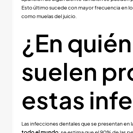
Esto último sucede con mayor frecuencia en 
como muelas del juicio.
¿En quién
suelen pr
estas inf
Las infecciones dentales que se presentan en l
todo el mundo
; se estima que el 90% de las 