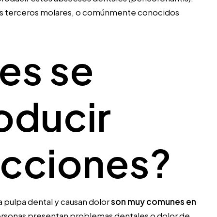
los terceros molares, o comúnmente conocidos
es se
oducir
ecciones?
a pulpa dental y causan dolor
son muy comunes en
personas presentan problemas dentales o dolor de