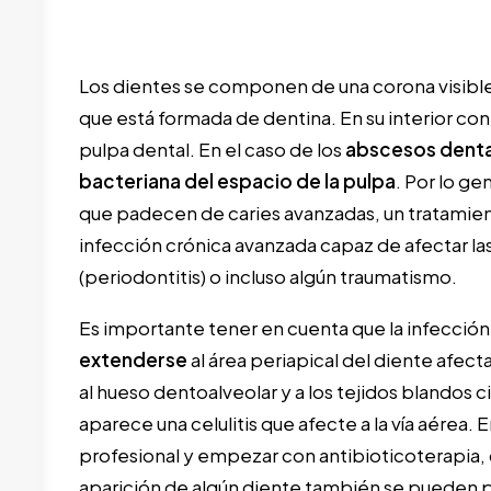
Los dientes se componen de una corona visibl
que está formada de dentina. En su interior co
pulpa dental. En el caso de los
abscesos denta
bacteriana del espacio de la pulpa
. Por lo g
que padecen de caries avanzadas, un tratamie
infección crónica avanzada capaz de afectar la
(periodontitis) o incluso algún traumatismo.
Es importante tener en cuenta que la infecció
extenderse
al área periapical del diente afec
al hueso dentoalveolar y a los tejidos blandos c
aparece una celulitis que afecte a la vía aérea. E
profesional y empezar con antibioticoterapia,
aparición de algún diente también se pueden pr