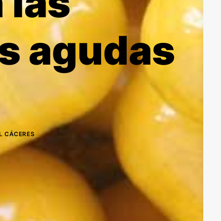
 las
es agudas
IL CÁCERES