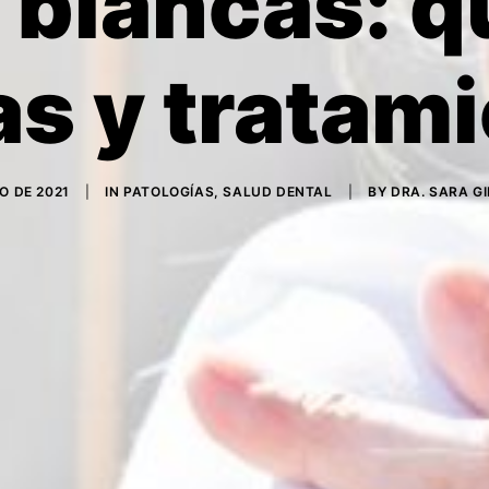
 blancas: q
s y tratam
IO DE 2021
|
IN
PATOLOGÍAS
,
SALUD DENTAL
|
BY
DRA. SARA G