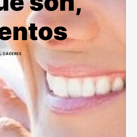
ué son,
ientos
IL CÁCERES